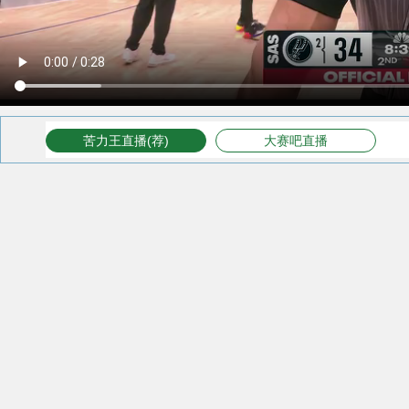
苦力王直播(荐)
大赛吧直播