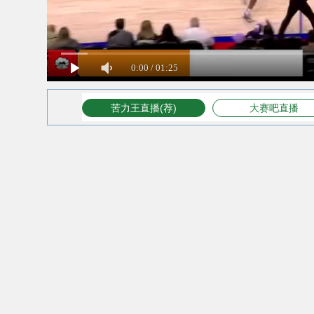
苦力王直播(荐)
大赛吧直播