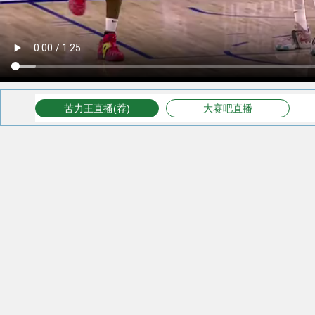
苦力王直播(荐)
大赛吧直播