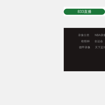
833直播
录像分类
NBA录
欧联杯
全运会
德甲录像
天下足