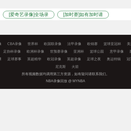
[爱奇艺录像]全场录
[加时赛]如有加时请
像
点此观看
像
CBA录像
世界杯
欧国联录像
法甲录像
欧锦赛
篮球亚冠杯
美
足协杯录像
欧洲杯录像
世预赛录像
亚洲杯
篮球公园
意甲录像
球
足球赛事
英超精华
欧冠录像
英超录像
足球之夜
奥运特辑
冠
尼克斯
火箭
所有视频数据均调用第三方资源，如有疑问请联系我们。
NBA录像回放 @ MYNBA