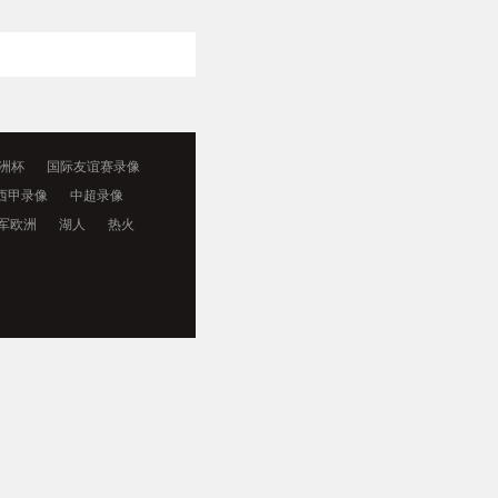
洲杯
国际友谊赛录像
西甲录像
中超录像
军欧洲
湖人
热火