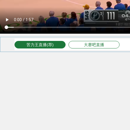
苦力王直播(荐)
大赛吧直播