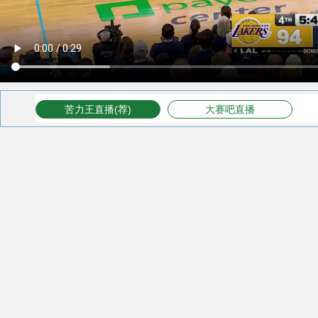
苦力王直播(荐)
大赛吧直播