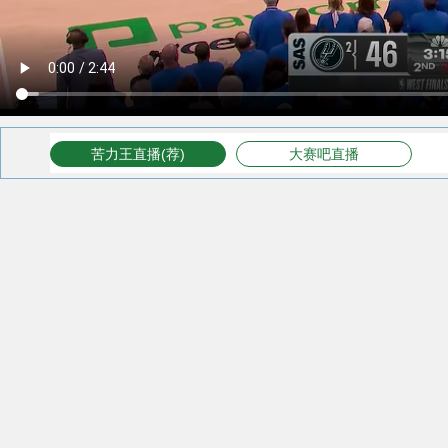
苦力王直播(荐)
大赛吧直播