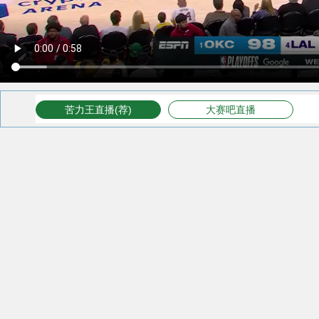
苦力王直播(荐)
大赛吧直播