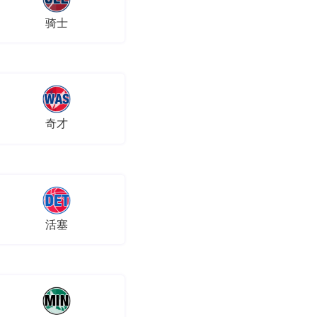
骑士
奇才
活塞