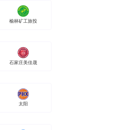
榆林矿工旅投
石家庄美佳晟
太阳