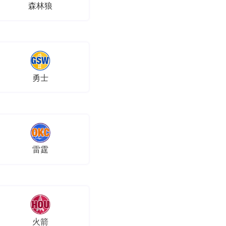
森林狼
勇士
雷霆
火箭