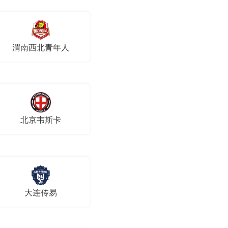
渭南西北青年人
北京韦斯卡
大连传易