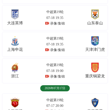
中超第19轮
07-18 19:35
大连英博
山东泰山
录像/集锦
中超第19轮
07-18 19:35
上海申花
天津津门虎
录像/集锦
中超第19轮
07-18 19:00
浙江
重庆铜梁龙
录像/集锦
2026年07月17日
中超第19轮
07-17 20:00