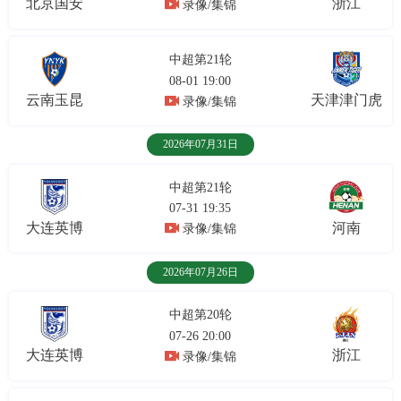
北京国安
浙江
录像/集锦
中超第21轮
08-01 19:00
云南玉昆
天津津门虎
录像/集锦
2026年07月31日
中超第21轮
07-31 19:35
大连英博
河南
录像/集锦
2026年07月26日
中超第20轮
07-26 20:00
大连英博
浙江
录像/集锦