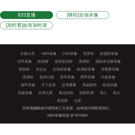
833直播
[咪咕]全场录像
[加时赛]如有加时请
点此观看
录像分类
NBA录像
CBA录像
世界杯
欧国联录像
法甲录像
欧锦赛
篮球亚冠杯
美洲杯
国际友谊赛录像
欧联杯
全运会
足协杯录像
欧洲杯录像
世预赛录像
亚洲杯
篮球公园
意甲录像
西甲录像
中超录像
德甲录像
天下足球
足球赛事
英超精华
欧冠录像
英超录像
足球之夜
奥运特辑
冠军欧洲
湖人
热火
尼克斯
火箭
所有视频数据均调用第三方资源，如有疑问请联系我们。
NBA录像回放 @ MYNBA