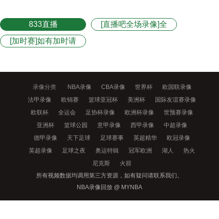
833直播
[直播吧全场录像]全
场录像
[加时赛]如有加时请
点此观看
录像分类
NBA录像
CBA录像
世界杯
欧国联录像
法甲录像
欧锦赛
篮球亚冠杯
美洲杯
国际友谊赛录像
欧联杯
全运会
足协杯录像
欧洲杯录像
世预赛录像
亚洲杯
篮球公园
意甲录像
西甲录像
中超录像
德甲录像
天下足球
足球赛事
英超精华
欧冠录像
英超录像
足球之夜
奥运特辑
冠军欧洲
湖人
热火
尼克斯
火箭
所有视频数据均调用第三方资源，如有疑问请联系我们。
NBA录像回放 @ MYNBA